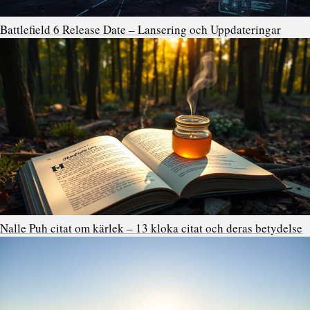
Battlefield 6 Release Date – Lansering och Uppdateringar
Nalle Puh citat om kärlek – 13 kloka citat och deras betydelse