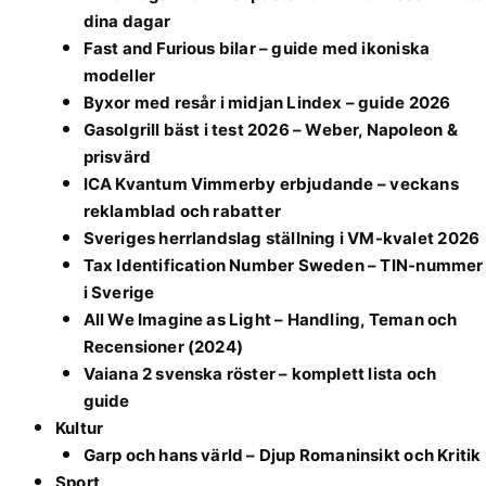
dina dagar
Fast and Furious bilar – guide med ikoniska
modeller
Byxor med resår i midjan Lindex – guide 2026
Gasolgrill bäst i test 2026 – Weber, Napoleon &
prisvärd
ICA Kvantum Vimmerby erbjudande – veckans
reklamblad och rabatter
Sveriges herrlandslag ställning i VM-kvalet 2026
Tax Identification Number Sweden – TIN-nummer
i Sverige
All We Imagine as Light – Handling, Teman och
Recensioner (2024)
Vaiana 2 svenska röster – komplett lista och
guide
Kultur
Garp och hans värld – Djup Romaninsikt och Kritik
Sport