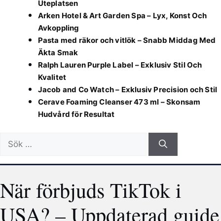
Uteplatsen
Arken Hotel & Art Garden Spa – Lyx, Konst Och
Avkoppling
Pasta med räkor och vitlök – Snabb Middag Med
Äkta Smak
Ralph Lauren Purple Label – Exklusiv Stil Och
Kvalitet
Jacob and Co Watch – Exklusiv Precision och Stil
Cerave Foaming Cleanser 473 ml – Skonsam
Hudvård för Resultat
Sök
efter:
När förbjuds TikTok i
USA? – Uppdaterad guide