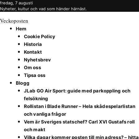
fredag, 7 augusti
Nyheter, kultur och vad som händer härnäst.
Veckoposten
Hem
Cookie Policy
Historia
Kontakt
Nyhetsbrev
Om oss
Tipsa oss
Blogg
JLab GO Air Sport: guide med parkoppling och
felsökning
Rollistan i Blade Runner – Hela skådespelarlistan
och vanliga frågor
Vem är Sveriges statschef? Carl XVI Gustafs roll
och makt
Vilka dagar kommer posten till min adress? – hitta