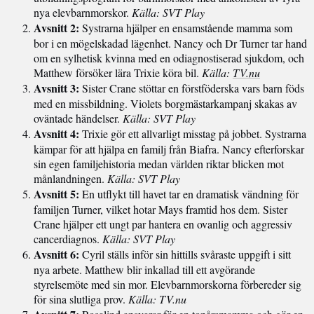
nya elevbarnmorskor.
Källa: SVT Play
Avsnitt 2:
Systrarna hjälper en ensamstående mamma som
bor i en mögelskadad lägenhet. Nancy och Dr Turner tar hand
om en sylhetisk kvinna med en odiagnostiserad sjukdom, och
Matthew försöker lära Trixie köra bil.
Källa:
TV.nu
Avsnitt 3:
Sister Crane stöttar en förstföderska vars barn föds
med en missbildning. Violets borgmästarkampanj skakas av
oväntade händelser.
Källa: SVT Play
Avsnitt 4:
Trixie gör ett allvarligt misstag på jobbet. Systrarna
kämpar för att hjälpa en familj från Biafra. Nancy efterforskar
sin egen familjehistoria medan världen riktar blicken mot
månlandningen.
Källa: SVT Play
Avsnitt 5:
En utflykt till havet tar en dramatisk vändning för
familjen Turner, vilket hotar Mays framtid hos dem. Sister
Crane hjälper ett ungt par hantera en ovanlig och aggressiv
cancerdiagnos.
Källa: SVT Play
Avsnitt 6:
Cyril ställs inför sin hittills svåraste uppgift i sitt
nya arbete. Matthew blir inkallad till ett avgörande
styrelsemöte med sin mor. Elevbarnmorskorna förbereder sig
för sina slutliga prov.
Källa: TV.nu