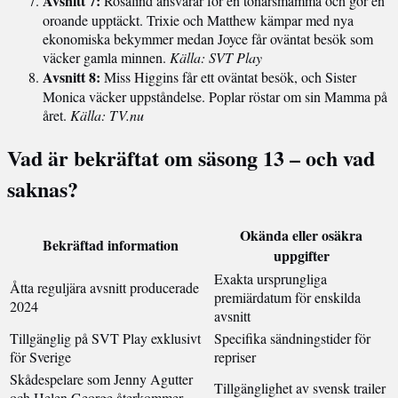
Avsnitt 7:
Rosalind ansvarar för en tonårsmamma och gör en
oroande upptäckt. Trixie och Matthew kämpar med nya
ekonomiska bekymmer medan Joyce får oväntat besök som
väcker gamla minnen.
Källa: SVT Play
Avsnitt 8:
Miss Higgins får ett oväntat besök, och Sister
Monica väcker uppståndelse. Poplar röstar om sin Mamma på
året.
Källa: TV.nu
Vad är bekräftat om säsong 13 – och vad
saknas?
Okända eller osäkra
Bekräftad information
uppgifter
Exakta ursprungliga
Åtta reguljära avsnitt producerade
premiärdatum för enskilda
2024
avsnitt
Tillgänglig på SVT Play exklusivt
Specifika sändningstider för
för Sverige
repriser
Skådespelare som Jenny Agutter
Tillgänglighet av svensk trailer
och Helen George återkommer