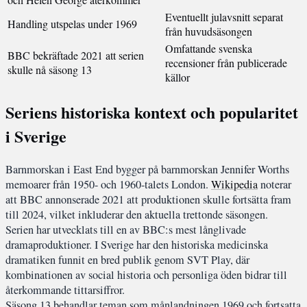
Eventuellt julavsnitt separat
Handling utspelas under 1969
från huvudsäsongen
Omfattande svenska
BBC bekräftade 2021 att serien
recensioner från publicerade
skulle nå säsong 13
källor
Seriens historiska kontext och popularitet
i Sverige
Barnmorskan i East End bygger på barnmorskan Jennifer Worths
memoarer från 1950- och 1960-talets London.
Wikipedia
noterar
att BBC annonserade 2021 att produktionen skulle fortsätta fram
till 2024, vilket inkluderar den aktuella trettonde säsongen.
Serien har utvecklats till en av BBC:s mest långlivade
dramaproduktioner. I Sverige har den historiska medicinska
dramatiken funnit en bred publik genom SVT Play, där
kombinationen av social historia och personliga öden bidrar till
återkommande tittarsiffror.
Säsong 13 behandlar teman som månlandningen 1969 och fortsatta