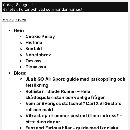
lördag, 8 augusti
Nyheter, kultur och vad som händer härnäst.
Veckoposten
Hem
Cookie Policy
Historia
Kontakt
Nyhetsbrev
Om oss
Tipsa oss
Blogg
JLab GO Air Sport: guide med parkoppling och
felsökning
Rollistan i Blade Runner – Hela
skådespelarlistan och vanliga frågor
Vem är Sveriges statschef? Carl XVI Gustafs
roll och makt
Vilka dagar kommer posten till min adress? –
hitta dina dagar
Fast and Furious bilar – guide med ikoniska