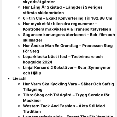
skyddsåtgärder
Hur Lång Är Skistad – Längder i Sveriges
största skidområden
6 Ft In Cm – Exakt Konvertering Till 182,88 Cm
Hur mycket får bilen dra regnummer –
Kontrollera maxvikten via Transportstyrelsen
Sagan om konungens återkomst – Bok, film och
skillnader
Hur Ändrar Man En Grundlag – Processen Steg
För Steg
Löparklocka bäst i test – Testvinnare och
köpguide 2024
Linjal Korsord 2 Bokstäver – Svar, Synonymer
och Hjälp
Livsstil
Hur Varm Ska Kyckling Vara – Säker Och Saftig
Tillagning
Tibro Skog och Trädgård – Trygg Service för
Maskiner
Western Tack And Fashion – Äkta Stil Med
Tradition
Low taper fade ninja – Expert Tips För Varaktig