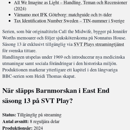
All We Imagine as Light – Handling, Teman och Recensioner
(2024)
Värnamo mot IFK Göteborg: matchguide och tv-tider
Tax Identification Number Sweden – TIN-nummer i Sverige
Serien, som bär originaltiteln Call the Midwife, bygger på Jennifer
Worths memoarer och följer sjuksköterskorna på Nonnatus House.
Säsong 13 är exklusivt tillgänglig via
SVT Plays streamingtjänst
för svenska tittare.
Handlingen utspelas under 1969 och introducerar nya medicinska
utmaningar samt sociala förändringar i den historiska miljön.
Produktionen markerar ytterligare ett kapitel i den långvariga
BBC-serien som Heidi Thomas skapat.
När släpps Barnmorskan i East End
säsong 13 på SVT Play?
Status:
Tillgänglig på streaming
Antal avsnitt:
8 reguljära delar
Produktionsår:
2024