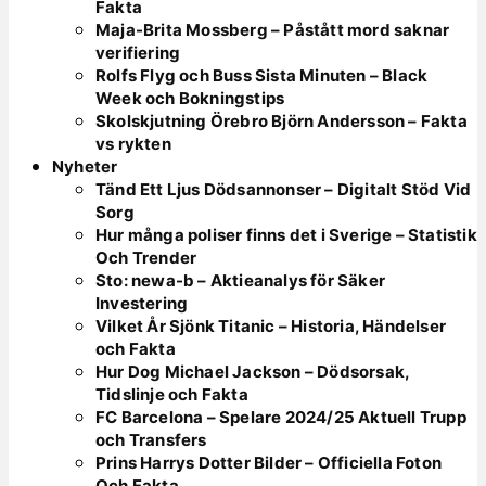
Fakta
Maja-Brita Mossberg – Påstått mord saknar
verifiering
Rolfs Flyg och Buss Sista Minuten – Black
Week och Bokningstips
Skolskjutning Örebro Björn Andersson – Fakta
vs rykten
Nyheter
Tänd Ett Ljus Dödsannonser – Digitalt Stöd Vid
Sorg
Hur många poliser finns det i Sverige – Statistik
Och Trender
Sto: newa-b – Aktieanalys för Säker
Investering
Vilket År Sjönk Titanic – Historia, Händelser
och Fakta
Hur Dog Michael Jackson – Dödsorsak,
Tidslinje och Fakta
FC Barcelona – Spelare 2024/25 Aktuell Trupp
och Transfers
Prins Harrys Dotter Bilder – Officiella Foton
Och Fakta