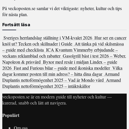
På veckoposten.se samlar vi det viktigaste: nyheter, kultur och tips
för nästa plan.
Fortsätt läsa
Sveriges herrlandslag ställning i VM-kvalet 2026
Hur ser en cancer
knöl ut? Tecken och skillnader | Guide
Att tänka på vid skilsmässa
– guide med checklista
ICA Kvantum Vimmerby erbjudande –
veckans reklamblad och rabatter
Gasolgrill bäst i test 2026 – Weber,
Napoleon & prisvärd
Byxor med resår i midjan Lindex – guide
2026
Fast and Furious bilar – guide med ikoniska modeller
Vilka
dagar kommer posten till min adress? – hitta dina dagar
Armand
Duplantis nettoförmögenhet 2025 – Vad är Mondo värd
Armand
Duplantis nettoförmögenhet 2025 – intäktskällor
veckoposten.se är en modern guide till nyheter och kultur —
kurerad, snabb och lätt att navigera.
Populärt
Om oss