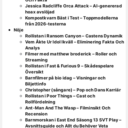
Jessica Radcliffe Orca Attack – AI-genererad
hoax avslöjad
Kompostkvarn Bäst i Test – Toppmodellerna
från 2026-testerna
Nöje
Rollistan i Ransom Canyon – Castens Dynamik
Vem Åkte Ur Idol Ikväll – Eliminering Fakta Och
Analys
Filmer med matthew broderick – Roller och
Streaming
Rollistan i Fast & Furious 9 – Skådespelare
Översikt
Barnfilmer på bio idag – Visningar och
Biljettinfo
Christopher (sångare) – Pop och Dans Karriär
Rollistan i Poor Things – Cast och
Rollfördelning
Ant-Man And The Wasp – Filminsikt Och
Recension
Barnmorskan i East End Säsong 13 SVT Play –
Avsnittsguide och Allt du Behöver Veta