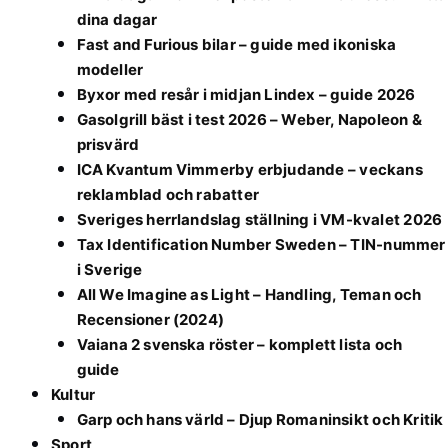
dina dagar
Fast and Furious bilar – guide med ikoniska
modeller
Byxor med resår i midjan Lindex – guide 2026
Gasolgrill bäst i test 2026 – Weber, Napoleon &
prisvärd
ICA Kvantum Vimmerby erbjudande – veckans
reklamblad och rabatter
Sveriges herrlandslag ställning i VM-kvalet 2026
Tax Identification Number Sweden – TIN-nummer
i Sverige
All We Imagine as Light – Handling, Teman och
Recensioner (2024)
Vaiana 2 svenska röster – komplett lista och
guide
Kultur
Garp och hans värld – Djup Romaninsikt och Kritik
Sport