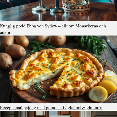
Kunglig podd Ebba von Sydow – allt om Monarkerna och
adeln
Recept smal pajdeg med potatis – Lågkalori & glutenfri