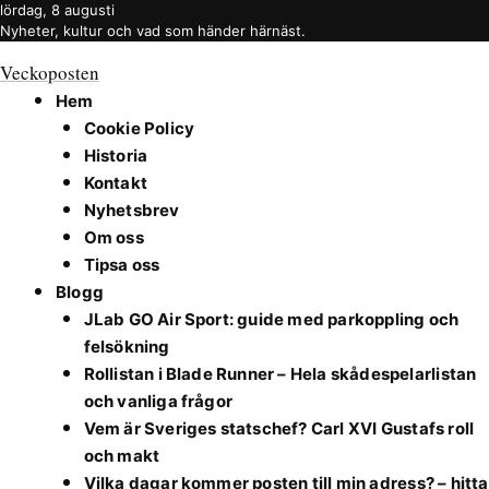
lördag, 8 augusti
Nyheter, kultur och vad som händer härnäst.
Veckoposten
Hem
Cookie Policy
Historia
Kontakt
Nyhetsbrev
Om oss
Tipsa oss
Blogg
JLab GO Air Sport: guide med parkoppling och
felsökning
Rollistan i Blade Runner – Hela skådespelarlistan
och vanliga frågor
Vem är Sveriges statschef? Carl XVI Gustafs roll
och makt
Vilka dagar kommer posten till min adress? – hitta