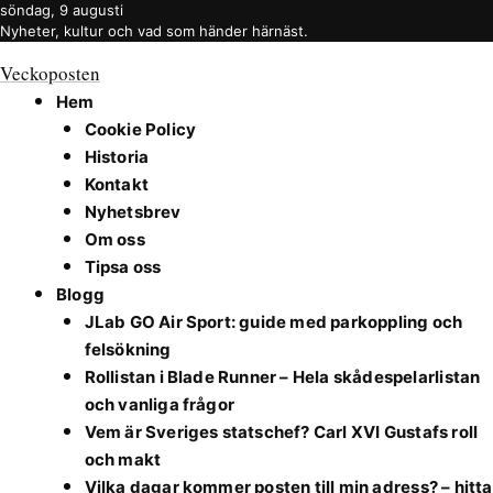
söndag, 9 augusti
Nyheter, kultur och vad som händer härnäst.
Veckoposten
Hem
Cookie Policy
Historia
Kontakt
Nyhetsbrev
Om oss
Tipsa oss
Blogg
JLab GO Air Sport: guide med parkoppling och
felsökning
Rollistan i Blade Runner – Hela skådespelarlistan
och vanliga frågor
Vem är Sveriges statschef? Carl XVI Gustafs roll
och makt
Vilka dagar kommer posten till min adress? – hitta