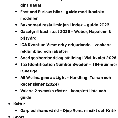
dina dagar
Fast and Furious bilar – guide med ikoniska
modeller
Byxor med resår i midjan Lindex – guide 2026
Gasolgrill bäst i test 2026 – Weber, Napoleon &
prisvärd
ICA Kvantum Vimmerby erbjudande – veckans
reklamblad och rabatter
Sveriges herrlandslag ställning i VM-kvalet 2026
Tax Identification Number Sweden – TIN-nummer
i Sverige
All We Imagine as Light – Handling, Teman och
Recensioner (2024)
Vaiana 2 svenska röster – komplett lista och
guide
Kultur
Garp och hans värld – Djup Romaninsikt och Kritik
Sport