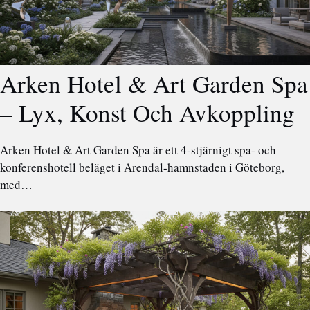
Arken Hotel & Art Garden Spa
– Lyx, Konst Och Avkoppling
Arken Hotel & Art Garden Spa är ett 4-stjärnigt spa- och
konferenshotell beläget i Arendal-hamnstaden i Göteborg,
med…