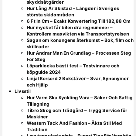
skyddsåtgärder
Hur Lång Är Skistad – Längder i Sveriges
största skidområden
6 Ft In Cm – Exakt Konvertering Till 182,88 Cm
Hur mycket får bilen dra regnummer –
Kontrollera maxvikten via Transportstyrelsen
Sagan om konungens återkomst – Bok, film och
skillnader
Hur Ändrar Man En Grundlag – Processen Steg
För Steg
Löparklocka bäst i test – Testvinnare och
köpguide 2024
Linjal Korsord 2 Bokstäver – Svar, Synonymer
och Hjälp
Livsstil
Hur Varm Ska Kyckling Vara – Säker Och Saftig
Tillagning
Tibro Skog och Trädgård – Trygg Service för
Maskiner
Western Tack And Fashion – Äkta Stil Med
Tradition
Low taper fade ninja – Expert Tips För Varaktig