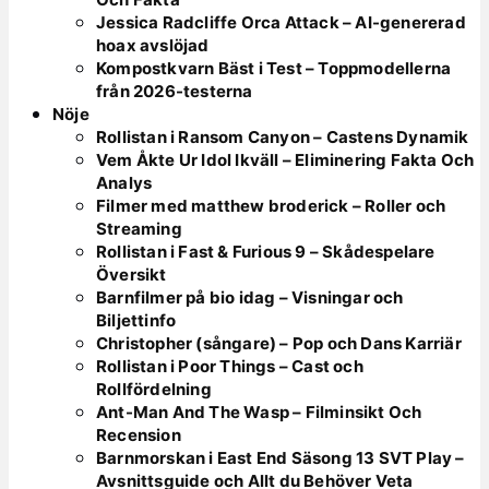
Jessica Radcliffe Orca Attack – AI-genererad
hoax avslöjad
Kompostkvarn Bäst i Test – Toppmodellerna
från 2026-testerna
Nöje
Rollistan i Ransom Canyon – Castens Dynamik
Vem Åkte Ur Idol Ikväll – Eliminering Fakta Och
Analys
Filmer med matthew broderick – Roller och
Streaming
Rollistan i Fast & Furious 9 – Skådespelare
Översikt
Barnfilmer på bio idag – Visningar och
Biljettinfo
Christopher (sångare) – Pop och Dans Karriär
Rollistan i Poor Things – Cast och
Rollfördelning
Ant-Man And The Wasp – Filminsikt Och
Recension
Barnmorskan i East End Säsong 13 SVT Play –
Avsnittsguide och Allt du Behöver Veta