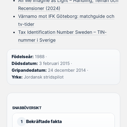
All We Imagine as Light – Handling, Teman och
Recensioner (2024)
Värnamo mot IFK Göteborg: matchguide och
tv-tider
Tax Identification Number Sweden – TIN-
nummer i Sverige
Födelseår:
1988 ·
Dödsdatum:
3 februari 2015 ·
Gripandedatum:
24 december 2014 ·
Yrke:
Jordansk stridspilot
SNABBÖVERSIKT
Bekräftade fakta
1