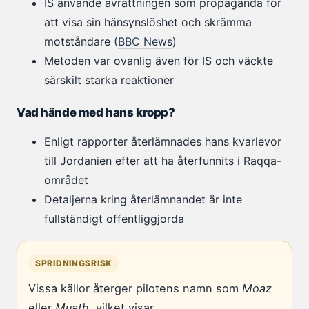
IS använde avrättningen som propaganda för
att visa sin hänsynslöshet och skrämma
motståndare (
BBC News
)
Metoden var ovanlig även för IS och väckte
särskilt starka reaktioner
Vad hände med hans kropp?
Enligt rapporter återlämnades hans kvarlevor
till Jordanien efter att ha återfunnits i Raqqa-
området
Detaljerna kring återlämnandet är inte
fullständigt offentliggjorda
SPRIDNINGSRISK
Vissa källor återger pilotens namn som
Moaz
eller
Muath
, vilket visar