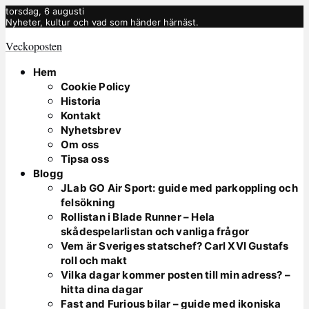
torsdag, 6 augusti
Nyheter, kultur och vad som händer härnäst.
Veckoposten
Hem
Cookie Policy
Historia
Kontakt
Nyhetsbrev
Om oss
Tipsa oss
Blogg
JLab GO Air Sport: guide med parkoppling och
felsökning
Rollistan i Blade Runner – Hela
skådespelarlistan och vanliga frågor
Vem är Sveriges statschef? Carl XVI Gustafs
roll och makt
Vilka dagar kommer posten till min adress? –
hitta dina dagar
Fast and Furious bilar – guide med ikoniska