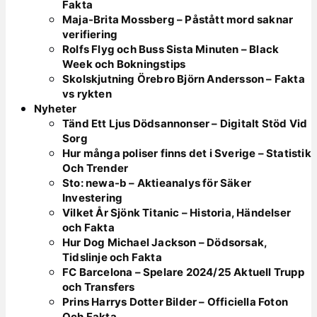
Fakta
Maja-Brita Mossberg – Påstått mord saknar
verifiering
Rolfs Flyg och Buss Sista Minuten – Black
Week och Bokningstips
Skolskjutning Örebro Björn Andersson – Fakta
vs rykten
Nyheter
Tänd Ett Ljus Dödsannonser – Digitalt Stöd Vid
Sorg
Hur många poliser finns det i Sverige – Statistik
Och Trender
Sto: newa-b – Aktieanalys för Säker
Investering
Vilket År Sjönk Titanic – Historia, Händelser
och Fakta
Hur Dog Michael Jackson – Dödsorsak,
Tidslinje och Fakta
FC Barcelona – Spelare 2024/25 Aktuell Trupp
och Transfers
Prins Harrys Dotter Bilder – Officiella Foton
Och Fakta