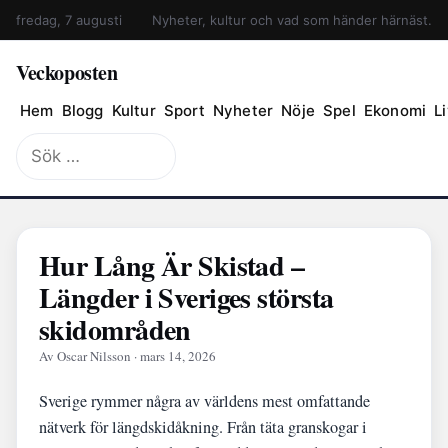
fredag, 7 augusti
Nyheter, kultur och vad som händer härnäst.
Veckoposten
Hem
Blogg
Kultur
Sport
Nyheter
Nöje
Spel
Ekonomi
Li
Sök
efter:
Hur Lång Är Skistad –
Längder i Sveriges största
skidområden
Av Oscar Nilsson · mars 14, 2026
Sverige rymmer några av världens mest omfattande
nätverk för längdskidåkning. Från täta granskogar i