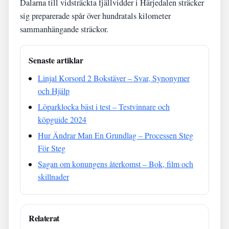
Dalarna till vidsträckta fjällvidder i Härjedalen sträcker
sig preparerade spår över hundratals kilometer
sammanhängande sträckor.
Senaste artiklar
Linjal Korsord 2 Bokstäver – Svar, Synonymer
och Hjälp
Löparklocka bäst i test – Testvinnare och
köpguide 2024
Hur Ändrar Man En Grundlag – Processen Steg
För Steg
Sagan om konungens återkomst – Bok, film och
skillnader
Relaterat