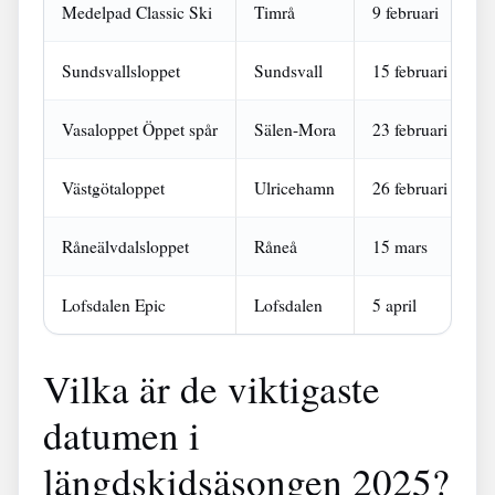
Medelpad Classic Ski
Timrå
9 februari
4
Sundsvallsloppet
Sundsvall
15 februari
4
Vasaloppet Öppet spår
Sälen-Mora
23 februari
9
Västgötaloppet
Ulricehamn
26 februari
4
Råneälvdalsloppet
Råneå
15 mars
4
Lofsdalen Epic
Lofsdalen
5 april
5
Vilka är de viktigaste
datumen i
längdskidsäsongen 2025?