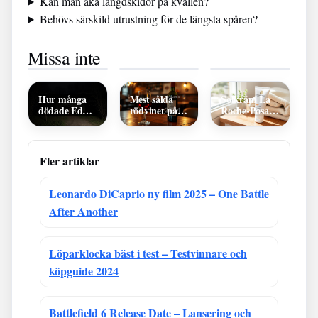
Kan man åka längdskidor på kvällen?
Behövs särskild utrustning för de längsta spåren?
Vad betyder
Vilka dagar
Natt på mu
Missa inte
fein? Slang,
kommer
eet 2: varför
Travis Scott
posten till
Rebecca för
och FEIN
min adress? –
vann, rolli ta
hitta dina
och treaming
dagar
Hur många
Mest sålda
Solkräm La
dödade Ed
rödvinet på
Roche-Posay
Gein? Fakta
Systembolaget
– bästa
och myter
2024 –
solskyddet för
topplistan
känslig hud
Fler artiklar
Leonardo DiCaprio ny film 2025 – One Battle
After Another
Löparklocka bäst i test – Testvinnare och
köpguide 2024
Battlefield 6 Release Date – Lansering och