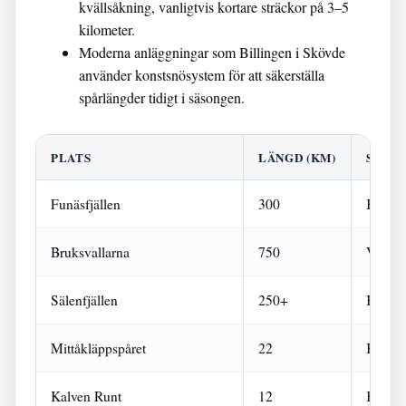
kvällsåkning, vanligtvis kortare sträckor på 3–5
kilometer.
Moderna anläggningar som Billingen i Skövde
använder konstsnösystem för att säkerställa
spårlängder tidigt i säsongen.
PLATS
LÄNGD (KM)
SPÅR
Funäsfjällen
300
Klassi
Bruksvallarna
750
Varier
Sälenfjällen
250+
Klassi
Mittåkläppspåret
22
Klassis
Kalven Runt
12
Klassi