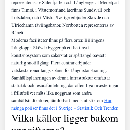
representeras av Sälenfjällen och Långberget. I Medelpad
finns Timrå, i Västernorrland återfinns Sundsvall och
Lofsdalen, och i Västra Sverige erbjuder Skövde och
Ulricehamn tävlingsbanor. Norrbotten representeras av
Råneå.
Moderna faciliteter finns på flera orter. Billingens
Långlopp i Skövde bygger på ett helt nytt
konstsnösystem som säkerställer spårlängd oavsett
naturlig snötillgång. Flera centrar erbjuder
vätskestationer längs spåren för långdistansträning.
Samhällsplaneringen av denna infrastruktur omfattar
statistik och resursfördelning, där offentliga investeringar
i friluftslivet mäts lika noggrant som andra
samhällsindikatorer, jämförbart med statistik om
Hur
många poliser finns det i Sverige – Statistik Och Trender
.
Vilka källor ligger bakom
uppgifterna?