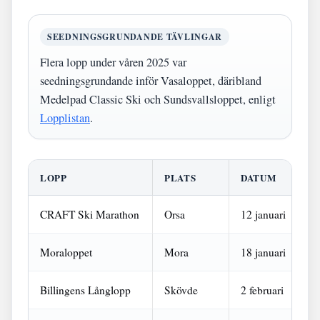
SEEDNINGSGRUNDANDE TÄVLINGAR
Flera lopp under våren 2025 var
seedningsgrundande inför Vasaloppet, däribland
Medelpad Classic Ski och Sundsvallsloppet, enligt
Lopplistan
.
LOPP
PLATS
DATUM
D
CRAFT Ski Marathon
Orsa
12 januari
4
Moraloppet
Mora
18 januari
4
Billingens Långlopp
Skövde
2 februari
4