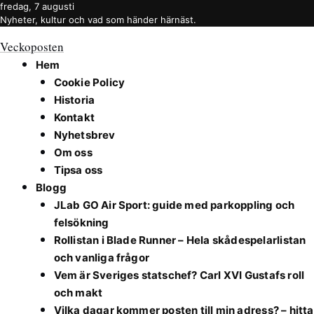
fredag, 7 augusti
Nyheter, kultur och vad som händer härnäst.
Veckoposten
Hem
Cookie Policy
Historia
Kontakt
Nyhetsbrev
Om oss
Tipsa oss
Blogg
JLab GO Air Sport: guide med parkoppling och
felsökning
Rollistan i Blade Runner – Hela skådespelarlistan
och vanliga frågor
Vem är Sveriges statschef? Carl XVI Gustafs roll
och makt
Vilka dagar kommer posten till min adress? – hitta