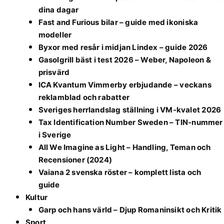
dina dagar
Fast and Furious bilar – guide med ikoniska
modeller
Byxor med resår i midjan Lindex – guide 2026
Gasolgrill bäst i test 2026 – Weber, Napoleon &
prisvärd
ICA Kvantum Vimmerby erbjudande – veckans
reklamblad och rabatter
Sveriges herrlandslag ställning i VM-kvalet 2026
Tax Identification Number Sweden – TIN-nummer
i Sverige
All We Imagine as Light – Handling, Teman och
Recensioner (2024)
Vaiana 2 svenska röster – komplett lista och
guide
Kultur
Garp och hans värld – Djup Romaninsikt och Kritik
Sport