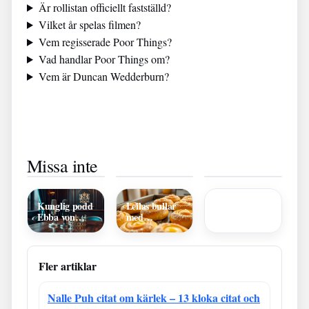
Är rollistan officiellt fastställd?
Vilket år spelas filmen?
Vem regisserade Poor Things?
Vad handlar Poor Things om?
Vem är Duncan Wedderburn?
Vem Åkte Ur
Svensk
Park till Park
Missa inte
Idol Ikväll –
Fotboll
Nyköping
Rollistan i
Eliminering
Matcher Idag
2025 –
Fast &
Fakta Och
Damer –
datum,
Furious 9 –
Analys
Resultat, Live
program och
Skådespelare
och Schema
tips
Kunglig podd
Leilas bullar
Översikt
Ebba von
med
Sydow – allt
mandelmassa
om
– saftiga
Monarkerna
lussebullar
och adeln
Fler artiklar
Nalle Puh citat om kärlek – 13 kloka citat och