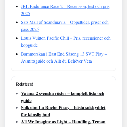
JBL Endurance Race 2 – Recension, test och pris
2025
Sats Mall of Scandinavia – Öppettider, priser och
pass 2025
Louis Vuitton Pacific Chill – Pris, recensioner och
köpguide
Barnmorskan i East End Säsong 13 SVT Play –
Avsnittsguide och Allt du Behöver Veta
Relaterat
Vaiana 2 svenska röster – komplett lista och
guide
Solkräm La Roche-Posay – bästa solskyddet
för känslig hud
All We Imagine as Light – Handling, Teman