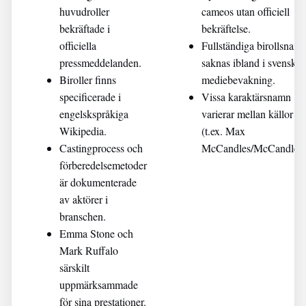
huvudroller
cameos utan officiell
bekräftade i
bekräftelse.
officiella
Fullständiga birollsnam
pressmeddelanden.
saknas ibland i svensk
Biroller finns
mediebevakning.
specificerade i
Vissa karaktärsnamn
engelskspråkiga
varierar mellan källor
Wikipedia.
(t.ex. Max
Castingprocess och
McCandles/McCandless
förberedelsemetoder
är dokumenterade
av aktörer i
branschen.
Emma Stone och
Mark Ruffalo
särskilt
uppmärksammade
för sina prestationer.