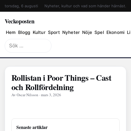
torsdag, 6 augusti
Nyheter, kultur och vad som händer härnäst.
Veckoposten
Hem
Blogg
Kultur
Sport
Nyheter
Nöje
Spel
Ekonomi
Li
Sök
efter:
Rollistan i Poor Things – Cast
och Rollfördelning
Av Oscar Nilsson · mars 3, 2026
Senaste artiklar