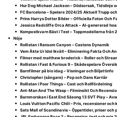
Hur Dog Michael Jackson – Dödsorsak, Tidslinje o
FC Barcelona – Spelare 2024/25 Aktuell Trupp och
Prins Harrys Dotter Bilder – Officiella Foton Och F
Jessica Radcliffe Orca Attack – AI-genererad hoa
Kompostkvarn Bäst i Test – Toppmodellerna från 
Nöje
Rollistan i Ransom Canyon – Castens Dynamik
Vem Åkte Ur Idol Ikväll – Eliminering Fakta Och An
Filmer med matthew broderick – Roller och Strea
Rollistan i Fast & Furious 9 – Skådespelare Översik
Barnfilmer på bio idag – Visningar och Biljettinfo
Christopher (sångare) – Pop och Dans Karriär
Rollistan i Poor Things – Cast och Rollfördelning
Ant-Man And The Wasp – Filminsikt Och Recensio
Barnmorskan i East End Säsong 13 SVT Play – Avsn
Louis Vuitton Pacific Chill – Pris, recensioner och
Sats Mall of Scandinavia – Öppettider, priser och
JBL Endurance Race 2 – Recension, test och pris 