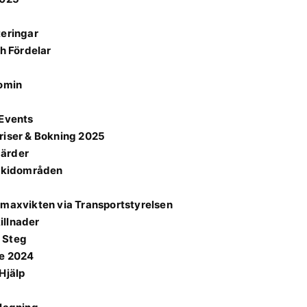
teringar
ch Fördelar
nomin
 Events
riser & Bokning 2025
gärder
 skidområden
 maxvikten via Transportstyrelsen
illnader
 Steg
de 2024
Hjälp