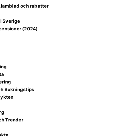
lamblad och rabatter
i Sverige
ecensioner (2024)
e
ing
ta
ering
ch Bokningstips
rykten
rg
Och Trender
akta