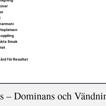
llagning
kiner
on
l
aharmoni
Uteplatsen
koppling
 Äkta Smak
itet
rd för Resultat
as – Dominans och Vändni