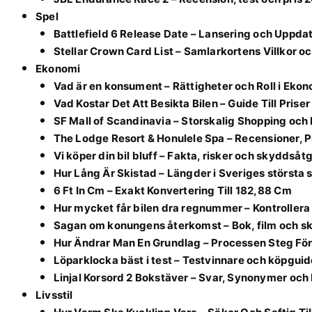
Spel
Battlefield 6 Release Date – Lansering och Uppda
Stellar Crown Card List – Samlarkortens Villkor o
Ekonomi
Vad är en konsument – Rättigheter och Roll i Eko
Vad Kostar Det Att Besikta Bilen – Guide Till Priser
SF Mall of Scandinavia – Storskalig Shopping och
The Lodge Resort & Honulele Spa – Recensioner, P
Vi köper din bil bluff – Fakta, risker och skyddsåt
Hur Lång Är Skistad – Längder i Sveriges största
6 Ft In Cm – Exakt Konvertering Till 182,88 Cm
Hur mycket får bilen dra regnummer – Kontrollera
Sagan om konungens återkomst – Bok, film och sk
Hur Ändrar Man En Grundlag – Processen Steg För
Löparklocka bäst i test – Testvinnare och köpgui
Linjal Korsord 2 Bokstäver – Svar, Synonymer och 
Livsstil