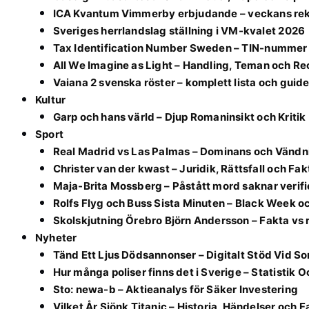
ICA Kvantum Vimmerby erbjudande – veckans rek
Sveriges herrlandslag ställning i VM-kvalet 2026
Tax Identification Number Sweden – TIN-nummer 
All We Imagine as Light – Handling, Teman och R
Vaiana 2 svenska röster – komplett lista och guid
Kultur
Garp och hans värld – Djup Romaninsikt och Kritik
Sport
Real Madrid vs Las Palmas – Dominans och Vändn
Christer van der kwast – Juridik, Rättsfall och Fak
Maja-Brita Mossberg – Påstått mord saknar verifi
Rolfs Flyg och Buss Sista Minuten – Black Week o
Skolskjutning Örebro Björn Andersson – Fakta vs 
Nyheter
Tänd Ett Ljus Dödsannonser – Digitalt Stöd Vid So
Hur många poliser finns det i Sverige – Statistik 
Sto: newa-b – Aktieanalys för Säker Investering
Vilket År Sjönk Titanic – Historia, Händelser och F