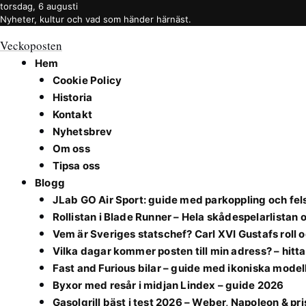
torsdag, 6 augusti
Nyheter, kultur och vad som händer härnäst.
Veckoposten
Hem
Cookie Policy
Historia
Kontakt
Nyhetsbrev
Om oss
Tipsa oss
Blogg
JLab GO Air Sport: guide med parkoppling och fe
Rollistan i Blade Runner – Hela skådespelarlistan 
Vem är Sveriges statschef? Carl XVI Gustafs roll 
Vilka dagar kommer posten till min adress? – hitt
Fast and Furious bilar – guide med ikoniska model
Byxor med resår i midjan Lindex – guide 2026
Gasolgrill bäst i test 2026 – Weber, Napoleon & pr