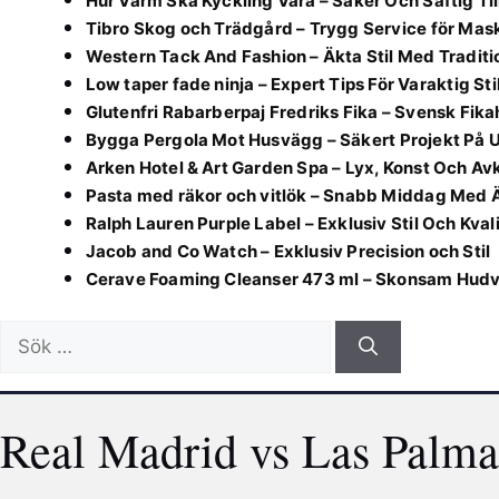
Hur Varm Ska Kyckling Vara – Säker Och Saftig Ti
Tibro Skog och Trädgård – Trygg Service för Mas
Western Tack And Fashion – Äkta Stil Med Traditi
Low taper fade ninja – Expert Tips För Varaktig Sti
Glutenfri Rabarberpaj Fredriks Fika – Svensk Fik
Bygga Pergola Mot Husvägg – Säkert Projekt På 
Arken Hotel & Art Garden Spa – Lyx, Konst Och Av
Pasta med räkor och vitlök – Snabb Middag Med
Ralph Lauren Purple Label – Exklusiv Stil Och Kval
Jacob and Co Watch – Exklusiv Precision och Stil
Cerave Foaming Cleanser 473 ml – Skonsam Hudvå
Sök
efter:
Real Madrid vs Las Palm