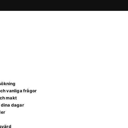
lsökning
och vanliga frågor
och makt
a dina dagar
ler
isvärd