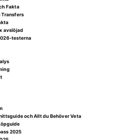
ch Fakta
 Transfers
akta
x avslöjad
2026-testerna
alys
ming
t
n
ittsguide och Allt du Behöver Veta
 köpguide
 pass 2025
2025