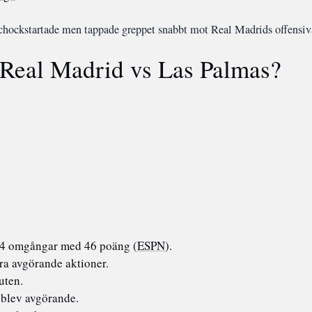
chockstartade men tappade greppet snabbt mot Real Madrids offensiva m
n Real Madrid vs Las Palmas?
 14 omgångar med 46 poäng (
ESPN
).
ra avgörande aktioner.
uten.
 blev avgörande.