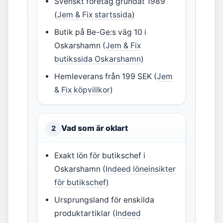
Svenskt företag grundat 1989
(
Jem & Fix startssida
)
Butik på Be-Ge:s väg 10 i
Oskarshamn (
Jem & Fix
butikssida Oskarshamn
)
Hemleverans från 199 SEK (
Jem
& Fix köpvillkor
)
Vad som är oklart
2
Exakt lön för butikschef i
Oskarshamn (
Indeed löneinsikter
för butikschef
)
Ursprungsland för enskilda
produktartiklar (
Indeed