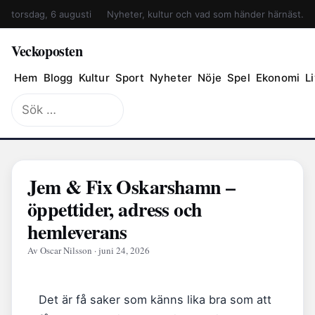
torsdag, 6 augusti
Nyheter, kultur och vad som händer härnäst.
Veckoposten
Hem
Blogg
Kultur
Sport
Nyheter
Nöje
Spel
Ekonomi
Li
Sök
efter:
Jem & Fix Oskarshamn –
öppettider, adress och
hemleverans
Av Oscar Nilsson · juni 24, 2026
Det är få saker som känns lika bra som att