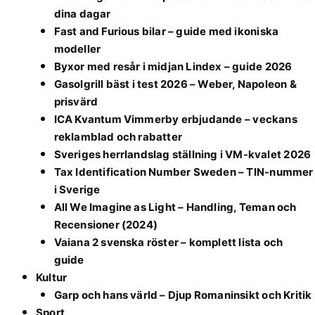
dina dagar
Fast and Furious bilar – guide med ikoniska
modeller
Byxor med resår i midjan Lindex – guide 2026
Gasolgrill bäst i test 2026 – Weber, Napoleon &
prisvärd
ICA Kvantum Vimmerby erbjudande – veckans
reklamblad och rabatter
Sveriges herrlandslag ställning i VM-kvalet 2026
Tax Identification Number Sweden – TIN-nummer
i Sverige
All We Imagine as Light – Handling, Teman och
Recensioner (2024)
Vaiana 2 svenska röster – komplett lista och
guide
Kultur
Garp och hans värld – Djup Romaninsikt och Kritik
Sport