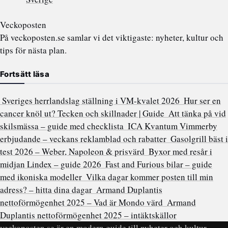
Veckoposten
På veckoposten.se samlar vi det viktigaste: nyheter, kultur och
tips för nästa plan.
Fortsätt läsa
Sveriges herrlandslag ställning i VM-kvalet 2026
Hur ser en
cancer knöl ut? Tecken och skillnader | Guide
Att tänka på vid
skilsmässa – guide med checklista
ICA Kvantum Vimmerby
erbjudande – veckans reklamblad och rabatter
Gasolgrill bäst i
test 2026 – Weber, Napoleon & prisvärd
Byxor med resår i
midjan Lindex – guide 2026
Fast and Furious bilar – guide
med ikoniska modeller
Vilka dagar kommer posten till min
adress? – hitta dina dagar
Armand Duplantis
nettoförmögenhet 2025 – Vad är Mondo värd
Armand
Duplantis nettoförmögenhet 2025 – intäktskällor
veckoposten.se är en modern guide till nyheter och kultur —