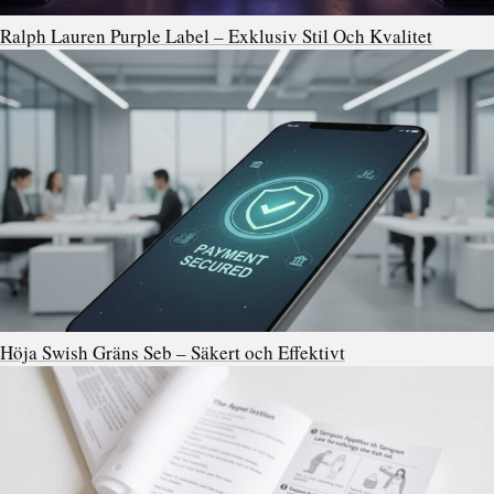
Ralph Lauren Purple Label – Exklusiv Stil Och Kvalitet
Höja Swish Gräns Seb – Säkert och Effektivt