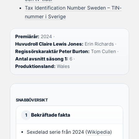
Tax Identification Number Sweden – TIN-
nummer i Sverige
Premiärår:
2024 ·
Huvudroll Claire Lewis Jones:
Erin Richards ·
Regissörskaraktär Peter Burton:
Tom Cullen ·
Antal avsnitt säsong 1:
6 ·
Produktionsland:
Wales
SNABBÖVERSIKT
Bekräftade fakta
1
Sexdelad serie från 2024 (
Wikipedia
)