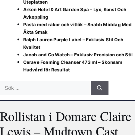
Uteplatsen
Arken Hotel & Art Garden Spa – Lyx, Konst Och
Avkoppling
Pasta med räkor och vitlök – Snabb Middag Med
Äkta Smak
Ralph Lauren Purple Label – Exklusiv Stil Och
Kvalitet
Jacob and Co Watch – Exklusiv Precision och Stil
Cerave Foaming Cleanser 473 ml – Skonsam
Hudvård för Resultat
Sök
efter:
Rollistan i Domare Claire
Lewis – Mudtown Cast