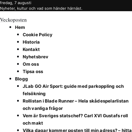
fredag, 7 augusti
Nyheter, kultur och vad som händer härnäst.
Veckoposten
Hem
Cookie Policy
Historia
Kontakt
Nyhetsbrev
Om oss
Tipsa oss
Blogg
JLab GO Air Sport: guide med parkoppling och
felsökning
Rollistan i Blade Runner – Hela skådespelarlistan
och vanliga frågor
Vem är Sveriges statschef? Carl XVI Gustafs roll
och makt
Vilka dagar kommer posten till min adress? – hitta