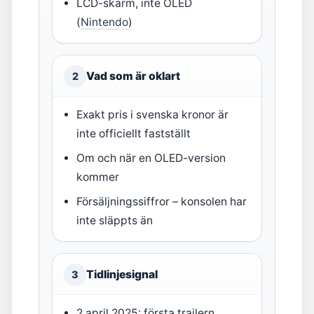
LCD-skärm, inte OLED
(
Nintendo
)
Vad som är oklart
2
Exakt pris i svenska kronor är
inte officiellt fastställt
Om och när en OLED-version
kommer
Försäljningssiffror – konsolen har
inte släppts än
Tidlinjesignal
3
2 april 2025: första trailern