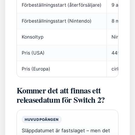
Förbeställningsstart (återförsäljare)
9 april 20
Förbeställningsstart (Nintendo)
8 maj 202
Konsoltyp
Nintendo 
Pris (USA)
449,99 U
Pris (Europa)
cirka 470 
Kommer det att finnas ett
releasedatum för Switch 2?
HUVUDPOÄNGEN
Släppdatumet är fastslaget – men det