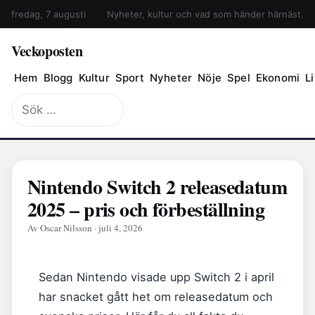
fredag, 7 augusti
Nyheter, kultur och vad som händer härnäst.
Veckoposten
Hem
Blogg
Kultur
Sport
Nyheter
Nöje
Spel
Ekonomi
Li
Sök
efter:
Nintendo Switch 2 releasedatum
2025 – pris och förbeställning
Av Oscar Nilsson · juli 4, 2026
Sedan Nintendo visade upp Switch 2 i april
har snacket gått het om releasedatum och