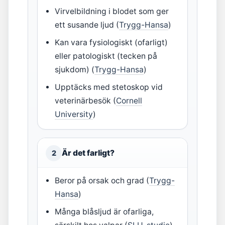
Virvelbildning i blodet som ger
ett susande ljud (
Trygg-Hansa
)
Kan vara fysiologiskt (ofarligt)
eller patologiskt (tecken på
sjukdom) (
Trygg-Hansa
)
Upptäcks med stetoskop vid
veterinärbesök (
Cornell
University
)
Är det farligt?
2
Beror på orsak och grad (
Trygg-
Hansa
)
Många blåsljud är ofarliga,