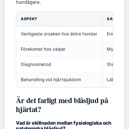
hundägare.
ASPEKT
SAMMANF
Vanligaste orsaken hos äldre hundar
Endokardos
Förekomst hos valpar
Mycket van
Diagnosmetod
Stetoskop,
Behandling vid hjärtsjukdom
Läkemedel 
Är det farligt med blåsljud på
hjärtat?
Vad är skillnaden mellan fysiologiska och
patologiska blåsljud?