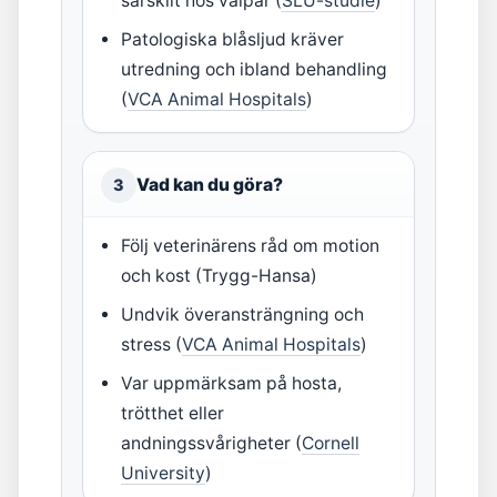
särskilt hos valpar (
SLU-studie
)
Patologiska blåsljud kräver
utredning och ibland behandling
(
VCA Animal Hospitals
)
Vad kan du göra?
3
Följ veterinärens råd om motion
och kost (Trygg-Hansa)
Undvik överansträngning och
stress (
VCA Animal Hospitals
)
Var uppmärksam på hosta,
trötthet eller
andningssvårigheter (
Cornell
University
)