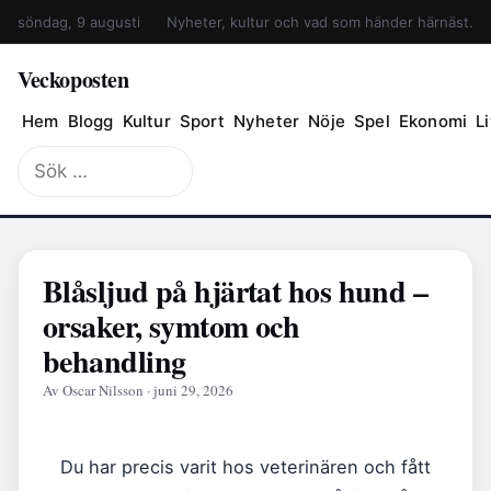
söndag, 9 augusti
Nyheter, kultur och vad som händer härnäst.
Veckoposten
Hem
Blogg
Kultur
Sport
Nyheter
Nöje
Spel
Ekonomi
Li
Sök
efter:
Blåsljud på hjärtat hos hund –
orsaker, symtom och
behandling
Av Oscar Nilsson · juni 29, 2026
Du har precis varit hos veterinären och fått