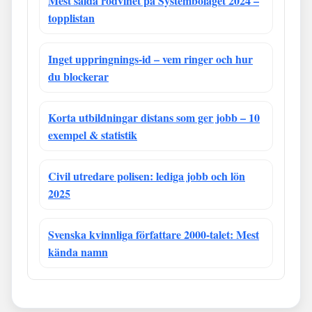
Mest sålda rödvinet på Systembolaget 2024 –
topplistan
Inget uppringnings-id – vem ringer och hur
du blockerar
Korta utbildningar distans som ger jobb – 10
exempel & statistik
Civil utredare polisen: lediga jobb och lön
2025
Svenska kvinnliga författare 2000-talet: Mest
kända namn