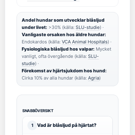
Andel hundar som utvecklar blåsljud
under livet:
>30% (källa:
SLU-studie
) ·
Vanligaste orsaken hos äldre hundar:
Endokardos (källa:
VCA Animal Hospitals
) ·
Fysiologiska blåsljud hos valpar:
Mycket
vanligt, ofta övergående (källa:
SLU-
studie
) ·
Förekomst av hjärtsjukdom hos hund:
Cirka 10% av alla hundar (källa:
Agria
)
SNABBÖVERSIKT
Vad är blåsljud på hjärtat?
1