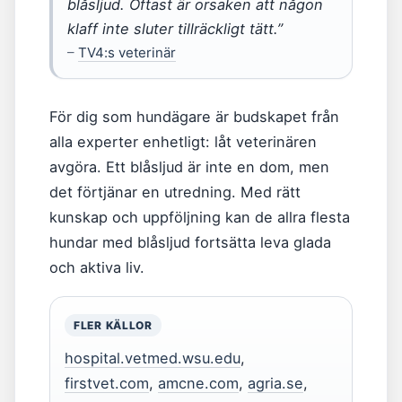
blåsljud. Oftast är orsaken att någon
klaff inte sluter tillräckligt tätt.”
–
TV4:s veterinär
För dig som hundägare är budskapet från
alla experter enhetligt: låt veterinären
avgöra. Ett blåsljud är inte en dom, men
det förtjänar en utredning. Med rätt
kunskap och uppföljning kan de allra flesta
hundar med blåsljud fortsätta leva glada
och aktiva liv.
FLER KÄLLOR
hospital.vetmed.wsu.edu
,
firstvet.com
,
amcne.com
,
agria.se
,