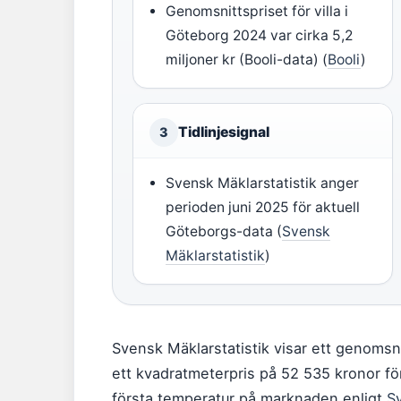
Genomsnittspriset för villa i
Göteborg 2024 var cirka 5,2
miljoner kr (Booli-data) (
Booli
)
Tidlinjesignal
3
Svensk Mäklarstatistik anger
perioden juni 2025 för aktuell
Göteborgs-data (
Svensk
Mäklarstatistik
)
Svensk Mäklarstatistik visar ett genomsni
ett kvadratmeterpris på 52 535 kronor f
första temperatur på marknaden enligt
Sv