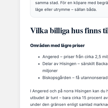
samma stad. För en köpare med begrän
läge eller utrymme – sällan båda.
Vilka billiga hus finns t
Områden med lägre priser
Angered – priser från cirka 2,5 milj
Delar av Hisingen – särskilt Back
miljoner
Biskopsgården – få utannonserade
I Angered och på norra Hisingen kan du h
utbudet är tunt – bara cirka 15 procent a
under den gränsen enligt samlad marknad