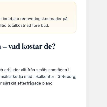
 kan innebära renoveringskostnader på
ltid totalkostnad före bud.
n – vad kostar de?
ch erbjuder allt från småhusområden i
 mäklarkedja med lokalkontor i Göteborg
,
r särskilt efterfrågade bland