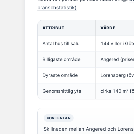
branschstatistik)
.
ATTRIBUT
VÄRDE
Antal hus till salu
144 villor i G
Billigaste område
Angered (priser
Dyraste område
Lorensberg (öv
Genomsnittlig yta
cirka 140 m² för
KONTENTAN
Skillnaden mellan Angered och Lorensb