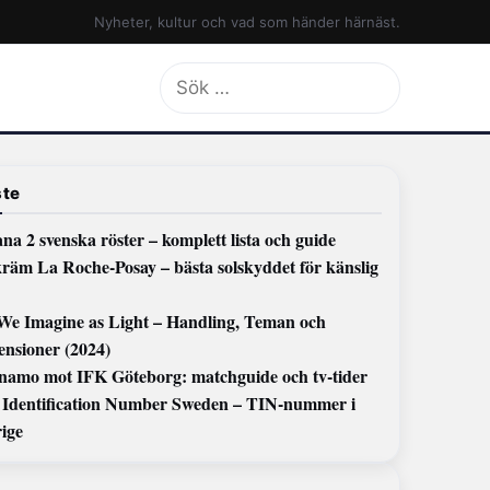
Nyheter, kultur och vad som händer härnäst.
Sök
efter:
te
na 2 svenska röster – komplett lista och guide
kräm La Roche-Posay – bästa solskyddet för känslig
 We Imagine as Light – Handling, Teman och
ensioner (2024)
namo mot IFK Göteborg: matchguide och tv-tider
 Identification Number Sweden – TIN-nummer i
rige