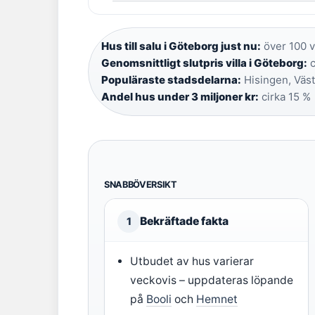
Hus till salu i Göteborg just nu:
över 100 v
Genomsnittligt slutpris villa i Göteborg:
c
Populäraste stadsdelarna:
Hisingen, Väst
Andel hus under 3 miljoner kr:
cirka 15 %
SNABBÖVERSIKT
Bekräftade fakta
1
Utbudet av hus varierar
veckovis – uppdateras löpande
på
Booli
och
Hemnet