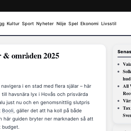
gg
Kultur
Sport
Nyheter
Nöje
Spel
Ekonomi
Livsstil
Senas
ser & områden 2025
Vaia
Sol
hud
All
 navigera i en stad med flera själar – här
Rec
n till havsnära lyx i Hovås och prisvärda
Vär
lu just nu och en genomsnittlig slutpris
Tax
t
Booli
, gäller det att ha koll på både
Sve
 här guiden bryter ner marknaden så att
t budget.