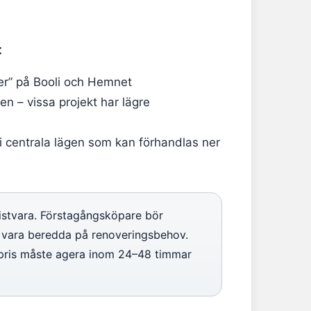
t
oner” på Booli och Hemnet
n – vissa projekt har lägre
 i centrala lägen som kan förhandlas ner
ristvara. Förstagångsköpare bör
 vara beredda på renoveringsbehov.
a pris måste agera inom 24–48 timmar