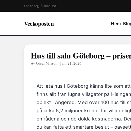
torsdag, 6 augusti
Veckoposten
Hem
Blo
Hus till salu Göteborg – pri
Av Oscar Nilsson · juni 21, 2026
Att leta hus i Göteborg känns lite som att
finns allt från lugna villagator på Hisinge
objekt i Angered. Med över 100 hus till sa
på cirka 5,2 miljoner kronor för villa enlig
områdena och de dolda kostnaderna. Den
du kan fatta ett smartare beslut – oavset