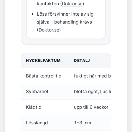
kontakten (
Doktor.se
)
Löss försvinner inte av sig
själva – behandling krävs
(
Doktor.se
)
NYCKELFAKTUM
DETALJ
Bästa kontrolltid
fuktigt hår med balsam
Synbarhet
blotta ögat, ljus luskam
Klådtid
upp till 6 veckor
Lösslängd
1–3 mm