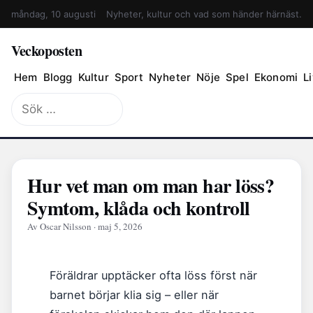
måndag, 10 augusti
Nyheter, kultur och vad som händer härnäst.
Veckoposten
Hem
Blogg
Kultur
Sport
Nyheter
Nöje
Spel
Ekonomi
Li
Sök
efter:
Hur vet man om man har löss?
Symtom, klåda och kontroll
Av Oscar Nilsson · maj 5, 2026
Föräldrar upptäcker ofta löss först när
barnet börjar klia sig – eller när