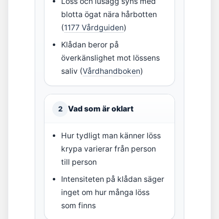
Löss och lusägg syns med
blotta ögat nära hårbotten
(
1177 Vårdguiden
)
Klådan beror på
överkänslighet mot lössens
saliv (
Vårdhandboken
)
Vad som är oklart
2
Hur tydligt man känner löss
krypa varierar från person
till person
Intensiteten på klådan säger
inget om hur många löss
som finns